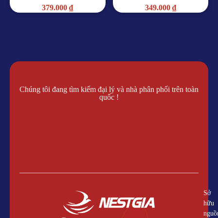
379.000
₫
349.000
₫
Chúng tôi đang tìm kiếm đại lý và nhà phân phối trên toàn
quốc !
Liên hệ làm đại lý !
Sở
hữu
nguồ