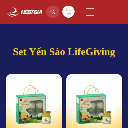
NestGia Shop
Tinh hoa Yến sào từ Thiên nhiên
Set Yến Sào LifeGiving