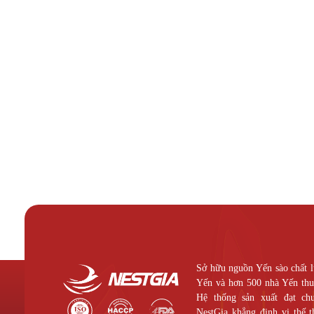
Sở hữu nguồn Yến sào chất l
Yến và hơn 500 nhà Yến thuộ
Hệ thống sản xuất đạt c
NestGia khẳng định vị thế 