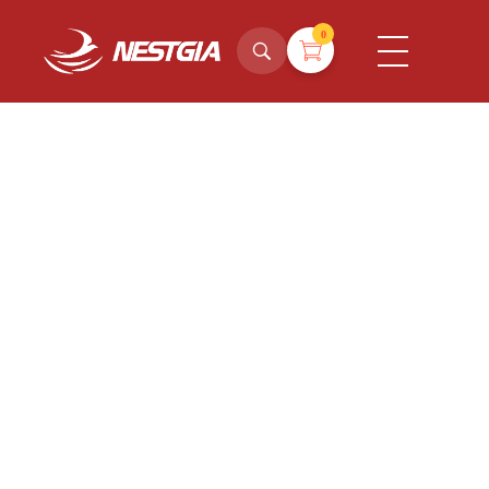
0
NestGia Shop
Tinh hoa Yến sào từ Thiên nhiên
28 Tháng 7, 2026
NESTGIA VỀ NGUỒN: