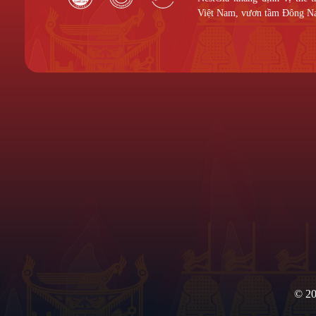
Việt Nam, vươn tầm Đông N
CÔNG TY CỔ PHẦN THƯƠNG
Liên Hệ
MẠI NESTGIA
Địa chỉ:
520/5
Hiệp, Thành p
MST:
0314533087
do
Sở Kế Hoạch & Đầu Tư
Thành phố Hồ Chí Minh
cấp ngày: 24/07/2017.
0901399
Thành viên:
Hiệp hội Trang Trại & Doanh
nestgia
Nghiệp Nông Nghiệp Việt Nam
, Hiệp hội Yến
Sào Việt Nam.
© 20