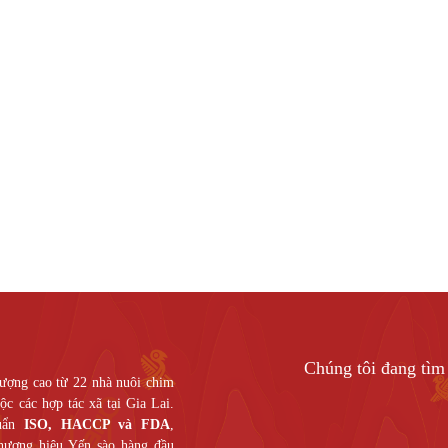
LOAD MORE
Chúng tôi đang tìm 
ượng cao từ 22 nhà nuôi chim
c các hợp tác xã tại Gia Lai.
huẩn
ISO, HACCP và FDA
,
thương hiệu Yến sào hàng đầu