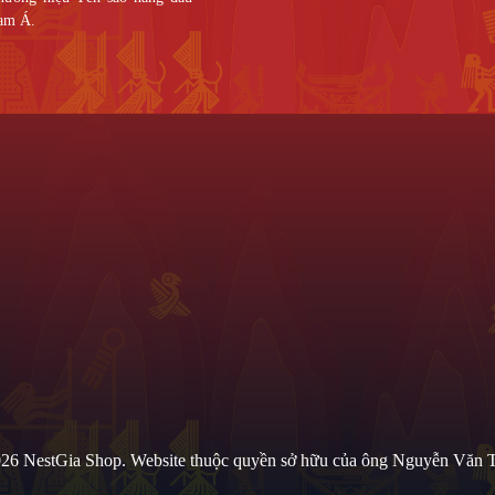
am Á.
Thông Tin Hữu Ích
 Nguyễn Ảnh Thủ, P. Tân Thới
hố Hồ Chí Minh.
966
marketing@gmail.com
26 NestGia Shop. Website thuộc quyền sở hữu của ông Nguyễn Văn 