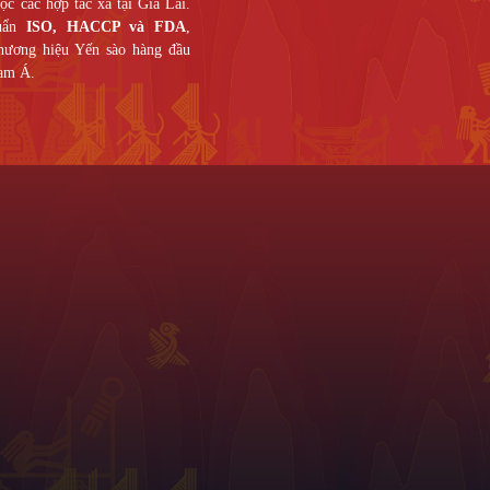
c các hợp tác xã tại Gia Lai.
huẩn
ISO, HACCP và FDA
,
thương hiệu Yến sào hàng đầu
am Á.
Thông Tin Hữu Ích
 Nguyễn Ảnh Thủ, P. Tân Thới
hố Hồ Chí Minh.
966
marketing@gmail.com