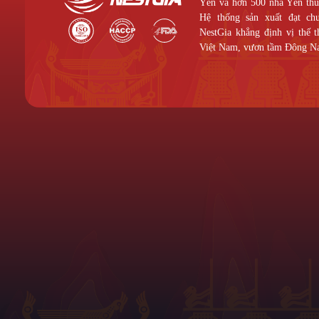
Yến và hơn 500 nhà Yến thuộ
Hệ thống sản xuất đạt c
NestGia khẳng định vị thế 
Việt Nam, vươn tầm Đông N
CÔNG TY CỔ PHẦN THƯƠNG
Liên Hệ
MẠI NESTGIA
Địa chỉ:
520/5
Hiệp, Thành p
MST:
0314533087
do
Sở Kế Hoạch & Đầu Tư
Thành phố Hồ Chí Minh
cấp ngày: 24/07/2017.
0901399
Thành viên:
Hiệp hội Trang Trại & Doanh
nestgia
Nghiệp Nông Nghiệp Việt Nam
, Hiệp hội Yến
Sào Việt Nam.