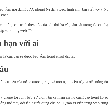
bao gồm nội dung được nhúng (ví dụ: video, hình ảnh, bài viết, v.v.).
 khác.
e, nhúng các trình theo dõi của bên thứ ba và giám sát tương tác của 
hập vào trang web đó.
a bạn với ai
hỉ IP của bạn sẽ được bao gồm trong email đặt lại.
lâu
iêu dữ liệu của nó sẽ được giữ lại vô thời hạn. Điều này là để chúng tô
), chúng tôi cũng lưu trữ thông tin cá nhân mà họ cung cấp trong hồ s
hông thể thay đổi tên người dùng của họ). Quản trị viên trang web cũng