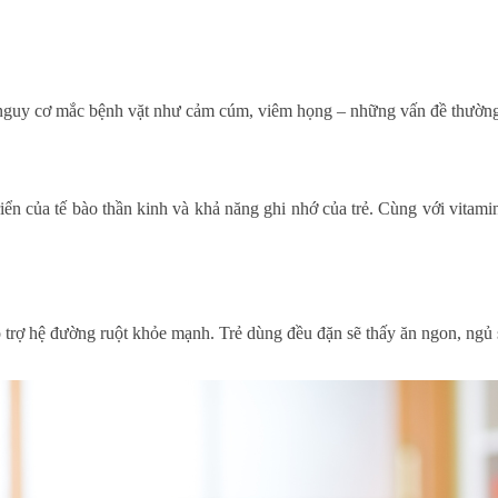
ảm nguy cơ mắc bệnh vặt như cảm cúm, viêm họng – những vấn đề thường
iển của tế bào thần kinh và khả năng ghi nhớ của trẻ. Cùng với vitami
hỗ trợ hệ đường ruột khỏe mạnh. Trẻ dùng đều đặn sẽ thấy ăn ngon, ngủ 