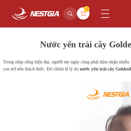
0
NestGia Shop
Tinh hoa Yến sào từ Thiên nhiên
Nước yến trái cây Gold
Trong nhịp sống hiện đại, người mẹ ngày càng phải đảm nhận nhiều v
con trở nên thách thức. Đó chính là lý do
nước yến trái cây Golden