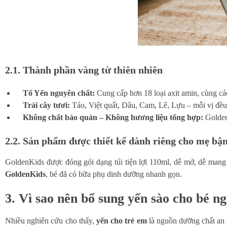
2.1. Thành phần vàng từ thiên nhiên
Tổ Yến nguyên chất:
Cung cấp hơn 18 loại axit amin, cùng cá
Trái cây tươi:
Táo, Việt quất, Dâu, Cam, Lê, Lựu – mỗi vị đều
Không chất bảo quản – Không hương liệu tổng hợp:
GoldenK
2.2. Sản phẩm được thiết kế dành riêng cho mẹ bậ
GoldenKids được đóng gói dạng túi tiện lợi 110ml, dễ mở, dễ mang t
GoldenKids
, bé đã có bữa phụ dinh dưỡng nhanh gọn.
3. Vì sao nên bổ sung yến sào cho bé n
Nhiều nghiên cứu cho thấy,
yến cho trẻ em
là nguồn dưỡng chất an to