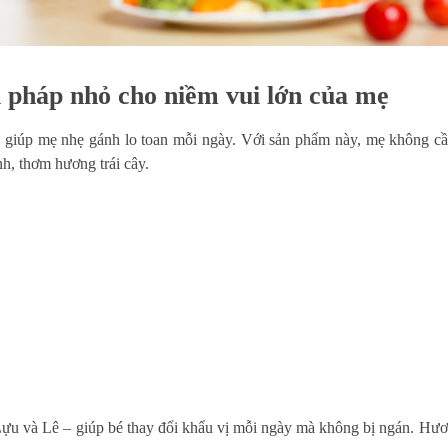
i pháp nhỏ cho niềm vui lớn của mẹ
 giúp mẹ nhẹ gánh lo toan mỗi ngày. Với sản phẩm này, mẹ không cần
nh, thơm hương trái cây.
u và Lê – giúp bé thay đổi khẩu vị mỗi ngày mà không bị ngán. Hương 