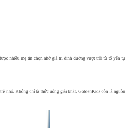
ược nhiều mẹ tin chọn nhờ giá trị dinh dưỡng vượt trội từ tổ yến tự
rẻ nhỏ. Không chỉ là thức uống giải khát, GoldenKids còn là nguồn