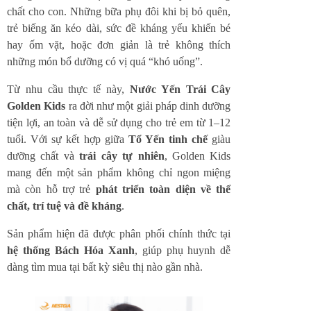
chất cho con. Những bữa phụ đôi khi bị bỏ quên,
trẻ biếng ăn kéo dài, sức đề kháng yếu khiến bé
hay ốm vặt, hoặc đơn giản là trẻ không thích
những món bổ dưỡng có vị quá “khó uống”.
Từ nhu cầu thực tế này,
Nước Yến Trái Cây
Golden Kids
ra đời như một giải pháp dinh dưỡng
tiện lợi, an toàn và dễ sử dụng cho trẻ em từ 1–12
tuổi. Với sự kết hợp giữa
Tổ Yến tinh chế
giàu
dưỡng chất và
trái cây tự nhiên
, Golden Kids
mang đến một sản phẩm không chỉ ngon miệng
mà còn hỗ trợ trẻ
phát triển toàn diện về thể
chất, trí tuệ và đề kháng
.
Sản phẩm hiện đã được phân phối chính thức tại
hệ thống Bách Hóa Xanh
, giúp phụ huynh dễ
dàng tìm mua tại bất kỳ siêu thị nào gần nhà.