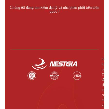
Chúng tôi đang tìm kiếm đại lý và nhà phân phối trên toàn
quốc !
Liên hệ làm đại lý !
Sở
hữu
nguồ
Yến
sào
chất
lượn
cao
từ
22