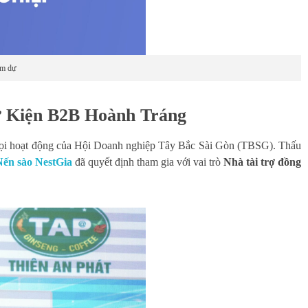
am dự
ự Kiện B2B Hoành Tráng
g mọi hoạt động của Hội Doanh nghiệp Tây Bắc Sài Gòn (TBSG). Thấu
ến sào NestGia
đã quyết định tham gia với vai trò
Nhà tài trợ đồng