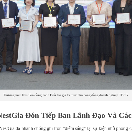
Thương hiệu NestGia đồng hành kiến tạo giá trị thực cho cộng đồng doanh nghiệp TBSG.
estGia Đón Tiếp Ban Lãnh Đạo Và Các
estGia đã nhanh chóng ghi trọn “điểm sáng” tại sự kiện nhờ phong các