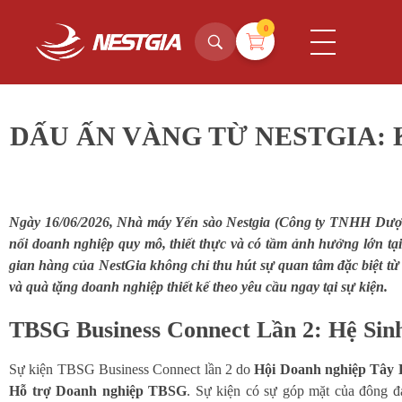
0
NestGia Shop
Tinh hoa Yến sào từ Thiên nhiên
DẤU ẤN VÀNG TỪ NESTGIA: 
Ngày 16/06/2026, Nhà máy Yến sào Nestgia (Công ty TNHH Dược 
nối doanh nghiệp quy mô, thiết thực và có tầm ảnh hưởng lớn tạ
gian hàng của NestGia không chỉ thu hút sự quan tâm đặc biệt từ
và quà tặng doanh nghiệp thiết kế theo yêu cầu ngay tại sự kiện.
TBSG Business Connect Lần 2: Hệ Sin
Sự kiện TBSG Business Connect lần 2 do
Hội Doanh nghiệp Tây 
Hỗ trợ Doanh nghiệp TBSG
. Sự kiện có sự góp mặt của đông đ