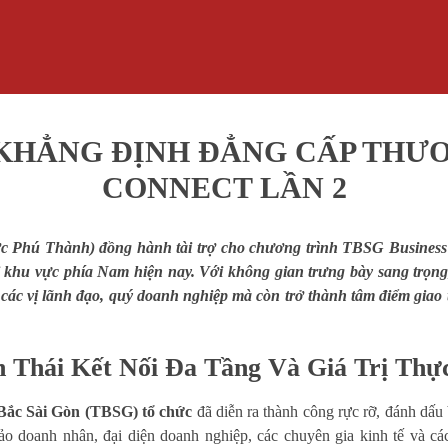
KHẲNG ĐỊNH ĐẲNG CẤP THƯƠ
CONNECT LẦN 2
Phú Thành) đồng hành tài trợ cho chương trình TBSG Business C
i khu vực phía Nam hiện nay. Với không gian trưng bày sang trọng
 các vị lãnh đạo, quý doanh nghiệp mà còn trở thành tâm điểm gia
h Thái Kết Nối Đa Tầng Và Giá Trị Th
Bắc Sài Gòn (TBSG) tổ chức
đã diễn ra thành công rực rỡ, đánh dấu
ảo doanh nhân, đại diện doanh nghiệp, các chuyên gia kinh tế và