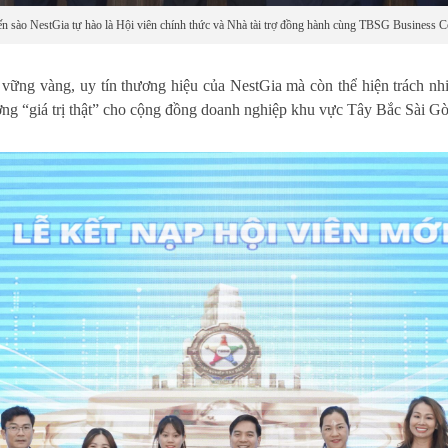
 sào NestGia tự hào là Hội viên chính thức và Nhà tài trợ đồng hành cùng TBSG Business Co
h vững vàng, uy tín thương hiệu của NestGia mà còn thể hiện trách n
hương “giá trị thật” cho cộng đồng doanh nghiệp khu vực Tây Bắc Sài G