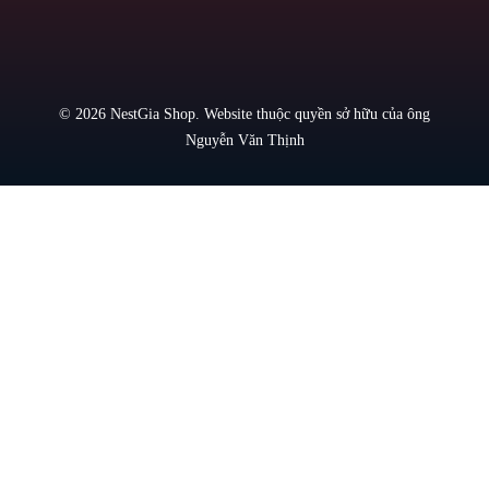
hội Yến Sào
Việt Nam.
© 2026 NestGia Shop. Website thuộc quyền sở hữu của ông
Nguyễn Văn Thịnh