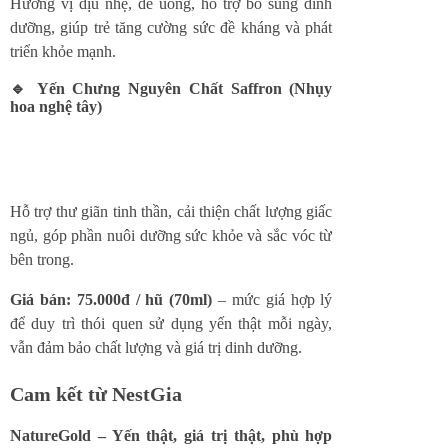
Hương vị dịu nhẹ, dễ uống, hỗ trợ bổ sung dinh
dưỡng, giúp trẻ tăng cường sức đề kháng và phát
triển khỏe mạnh.
🔹 Yến Chưng Nguyên Chất Saffron (Nhụy
hoa nghệ tây)
Hỗ trợ thư giãn tinh thần, cải thiện chất lượng giấc
ngủ, góp phần nuôi dưỡng sức khỏe và sắc vóc từ
bên trong.
Giá bán: 75.000đ / hũ (70ml)
– mức giá hợp lý
để duy trì thói quen sử dụng yến thật mỗi ngày,
vẫn đảm bảo chất lượng và giá trị dinh dưỡng.
Cam kết từ NestGia
NatureGold – Yến thật, giá trị thật, phù hợp