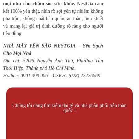
mọi nhu cầu chăm sóc sức khỏe.
NestGia cam
kết 100% yến thật, nhìn rõ sợi yến tự nhiên; không
pha trộn, không chất bảo quản; an toàn, tinh khiết
và mang lại giá trị dinh dưỡng rõ ràng cho người
tiêu dùng.
NHÀ MÁY YẾN SÀO NESTGIA – Yến Sạch
Cho Mọi Nhà
Địa chỉ: 520/5 Nguyễn Ảnh Thủ, Phường Tân
Thới Hiệp, Thành phố Hồ Chí Minh.
Hotline: 0901 399 966 – CSKH: (028) 22226669
Chúng tôi đang tìm kiếm đại lý và nhà phân phối trên toàn
quốc !
Liên hệ làm đại lý !