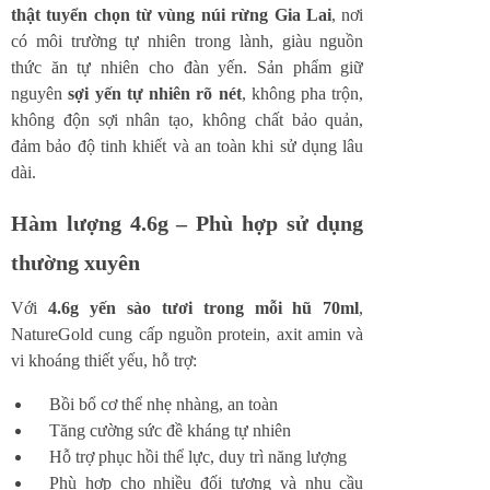
thật tuyển chọn từ vùng núi rừng Gia Lai
, nơi
có môi trường tự nhiên trong lành, giàu nguồn
thức ăn tự nhiên cho đàn yến. Sản phẩm giữ
nguyên
sợi yến tự nhiên rõ nét
, không pha trộn,
không độn sợi nhân tạo, không chất bảo quản,
đảm bảo độ tinh khiết và an toàn khi sử dụng lâu
dài.
Hàm lượng 4.6g – Phù hợp sử dụng
thường xuyên
Với
4.6g yến sào tươi trong mỗi hũ 70ml
,
NatureGold cung cấp nguồn protein, axit amin và
vi khoáng thiết yếu, hỗ trợ:
Bồi bổ cơ thể nhẹ nhàng, an toàn
Tăng cường sức đề kháng tự nhiên
Hỗ trợ phục hồi thể lực, duy trì năng lượng
Phù hợp cho nhiều đối tượng và nhu cầu