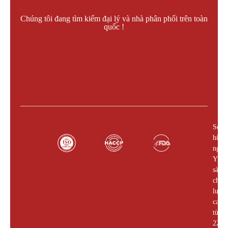
Chúng tôi đang tìm kiếm đại lý và nhà phân phối trên toàn
quốc !
Liên hệ làm đại lý !
Sở
hữu
nguồ
Yến
sào
chất
lượn
cao
từ
22