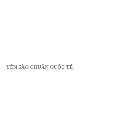
KHÔNG
KHÔNG
CHẤT BẢO QUẢN
CHÀ DẦU, MUỐI
KHÔNG
KHÔNG
TẨY HÓA CHẤT
ĐỘN, TRỘN MỦ TRÔM
YẾN SÀO CHUẨN QUỐC TẾ