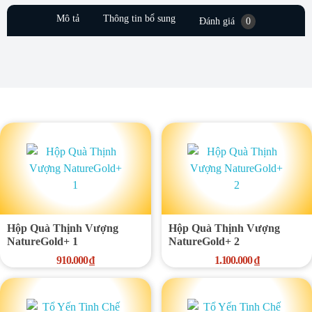
Mô tả
Thông tin bổ sung
Đánh giá
0
Hộp Quà Thịnh Vượng
Hộp Quà Thịnh Vượng
NatureGold+ 1
NatureGold+ 2
910.000
₫
1.100.000
₫