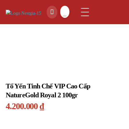
NestGia Shop
Tinh hoa Yến sào từ Thiên nhiên
Tổ Yến Tinh Chế VIP Cao Cấp
NatureGold Royal 2 100gr
4.200.000
₫