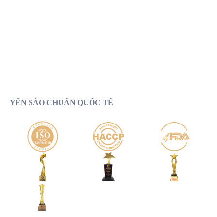
KHÔNG
KHÔNG
CHẤT BẢO QUẢN
CHÀ DẦU, MUỐI
KHÔNG
KHÔNG
ĐỘN, TRỘN MỦ TRÔM
TẨY HÓA CHẤT
YẾN SÀO CHUẨN QUỐC TẾ