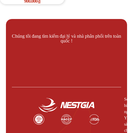
900.000
₫
Chúng tôi đang tìm kiếm đại lý và nhà phân phối trên toàn
quốc !
Liên hệ làm đại lý !
Sở
hữu
nguồ
Yến
sào
chất