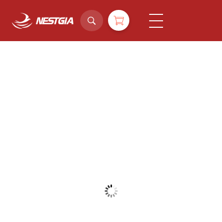
NestGia Shop
Tinh hoa Yến sào từ Thiên nhiên