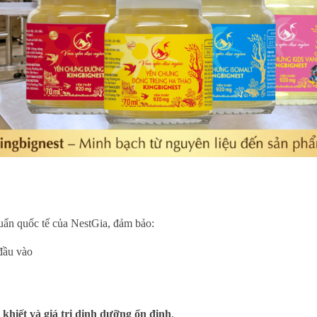
uẩn quốc tế của NestGia, đảm bảo:
đầu vào
 khiết và giá trị dinh dưỡng ổn định
.