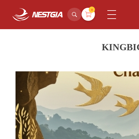
0
NestGia Shop
Tinh hoa Yến sào từ Thiên nhiên
KINGBI