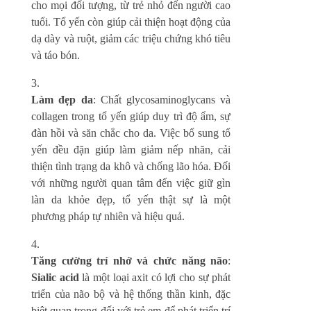
cho mọi đối tượng, từ trẻ nhỏ đến người cao
tuổi. Tổ yến còn giúp cải thiện hoạt động của
dạ dày và ruột, giảm các triệu chứng khó tiêu
và táo bón.
Làm đẹp da
: Chất glycosaminoglycans và
collagen trong tổ yến giúp duy trì độ ẩm, sự
đàn hồi và săn chắc cho da. Việc bổ sung tổ
yến đều đặn giúp làm giảm nếp nhăn, cải
thiện tình trạng da khô và chống lão hóa. Đối
với những người quan tâm đến việc giữ gìn
làn da khỏe đẹp, tổ yến thật sự là một
phương pháp tự nhiên và hiệu quả.
Tăng cường trí nhớ và chức năng não
:
Sialic acid
là một loại axit có lợi cho sự phát
triển của não bộ và hệ thống thần kinh, đặc
biệt quan trọng đối với trẻ em để phát triển trí