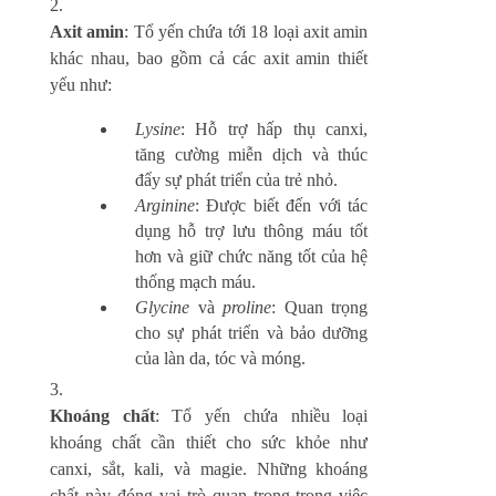
Axit amin
: Tổ yến chứa tới 18 loại axit amin
khác nhau, bao gồm cả các axit amin thiết
yếu như:
Lysine
: Hỗ trợ hấp thụ canxi,
tăng cường miễn dịch và thúc
đẩy sự phát triển của trẻ nhỏ.
Arginine
: Được biết đến với tác
dụng hỗ trợ lưu thông máu tốt
hơn và giữ chức năng tốt của hệ
thống mạch máu.
Glycine
và
proline
: Quan trọng
cho sự phát triển và bảo dưỡng
của làn da, tóc và móng.
Khoáng chất
: Tổ yến chứa nhiều loại
khoáng chất cần thiết cho sức khỏe như
canxi, sắt, kali, và magie. Những khoáng
chất này đóng vai trò quan trọng trong việc