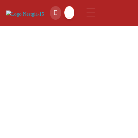
NestGia Shop
Tinh hoa Yến sào từ Thiên nhiên