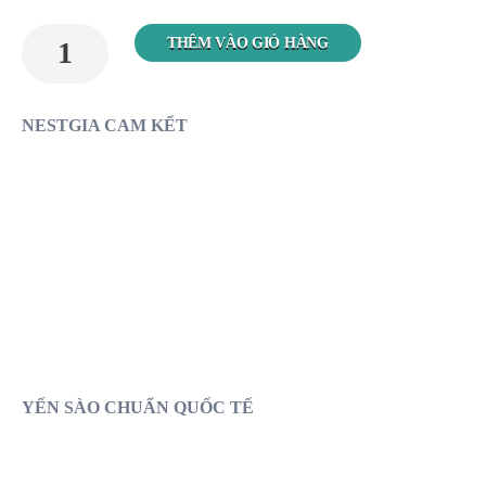
THÊM VÀO GIỎ HÀNG
NESTGIA CAM KẾT
KHÔNG
KHÔNG
CHẤT BẢO QUẢN
CHÀ DẦU, MUỐI
KHÔNG
KHÔNG
TẨY HÓA CHẤT
ĐỘN, TRỘN MỦ TRÔM
YẾN SÀO CHUẨN QUỐC TẾ