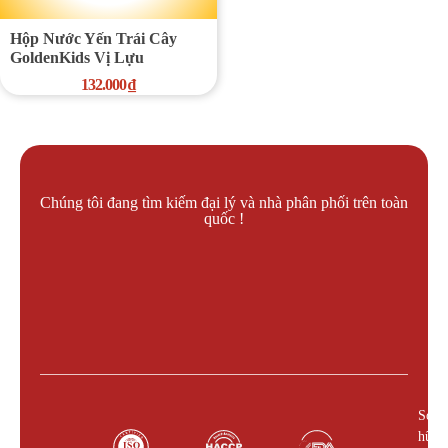
Hộp Nước Yến Trái Cây
GoldenKids Vị Lựu
132.000
₫
Chúng tôi đang tìm kiếm đại lý và nhà phân phối trên toàn
quốc !
Liên hệ làm đại lý !
Sở
hữu