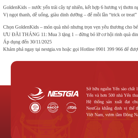
GoldenKids – nước yến trái cây tự nhiên, kết hợp 6 hương vị thơm ngo
Vị ngọt thanh, dễ uống, giàu dinh dưỡng – để mỗi lần “trick or treat
Chọn GoldenKids – món quà nhỏ nhưng trọn vẹn yêu thương cho bé
ƯU ĐÃI THÁNG 11: Mua 3 tặng 1 – đừng bỏ lỡ cơ hội rinh quà din
Áp dụng đến 30/11/2025
Khám phá ngay tại nestgia.vn hoặc gọi Hotline 0901 399 966 để đượ
Sở hữu nguồn Yến sào chất l
Yến và hơn 500 nhà Yến thuộ
Hệ thống sản xuất đạt c
NestGia khẳng định vị thế 
Việt Nam, vươn tầm Đông N