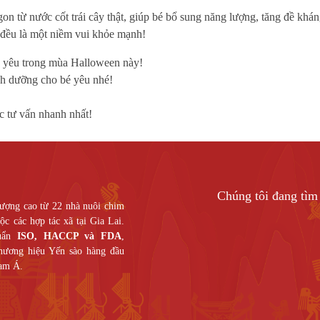
n từ nước cốt trái cây thật, giúp bé bổ sung năng lượng, tăng đề kháng
” đều là một niềm vui khỏe mạnh!
 yêu trong mùa Halloween này!
h dưỡng cho bé yêu nhé!
c tư vấn nhanh nhất!
Chúng tôi đang tìm 
ượng cao từ 22 nhà nuôi chim
c các hợp tác xã tại Gia Lai.
huẩn
ISO, HACCP và FDA
,
thương hiệu Yến sào hàng đầu
am Á.