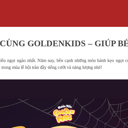
ÙNG GOLDENKIDS – GIÚP B
g điều ngọt ngào nhất. Năm nay, bên cạnh những món bánh kẹo ngọt
rong mùa lễ hội tràn đầy tiếng cười và năng lượng nhé!