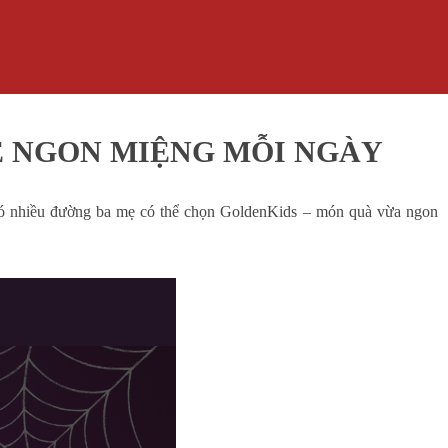
É NGON MIỆNG MỖI NGÀY
 có nhiều đường ba mẹ có thể chọn GoldenKids – món quà vừa ngon