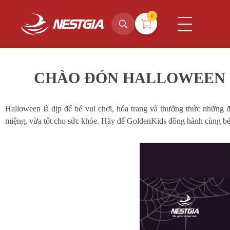
0
NestGia Shop
Tinh hoa Yến sào từ Thiên nhiên
CHÀO ĐÓN HALLOWEEN C
Halloween là dịp để bé vui chơi, hóa trang và thưởng thức nhữn
miệng, vừa tốt cho sức khỏe. Hãy để GoldenKids đồng hành cùng bé t